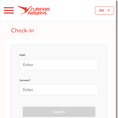
EN
Check-in
PNR*
Surname*
Search