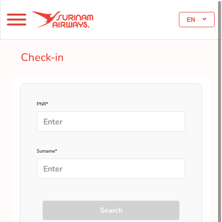
EN
Check-in
PNR*
Surname*
Search