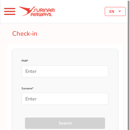
EN
Check-in
PNR*
Surname*
Search