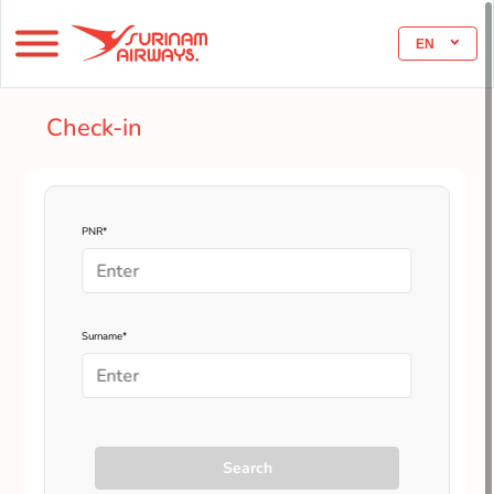
EN
Check-in
PNR*
Surname*
Search