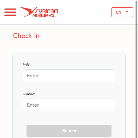
EN
Check-in
PNR*
Surname*
Search