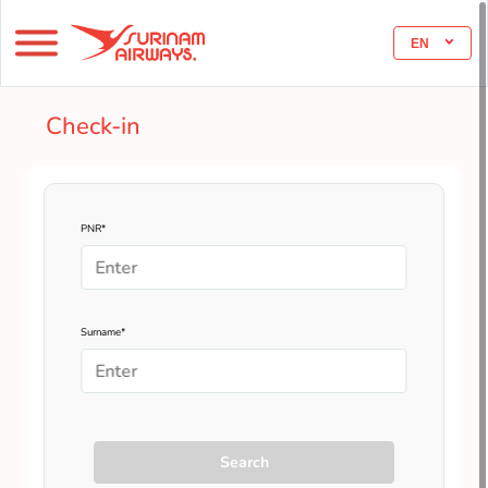
EN
Check-in
PNR*
Surname*
Search