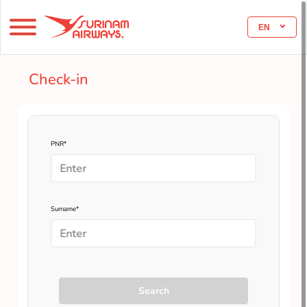
EN
Check-in
PNR*
Surname*
Search