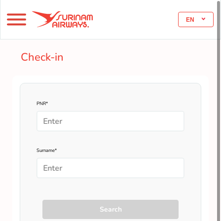
EN
Check-in
PNR*
Surname*
Search